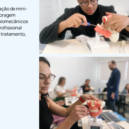
zação de mini-
ncoragem
 biomecânicos
rofissional
o tratamento,