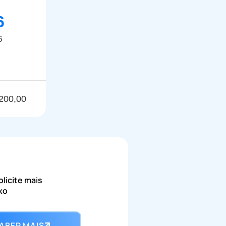
6
6
$200,00
licite mais
xo
ABER MAIS