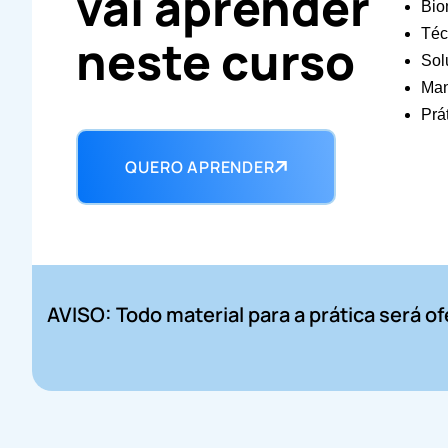
vai aprender
Bio
Téc
neste curso
Sol
Man
Prá
QUERO APRENDER
AVISO: Todo material para a prática será 