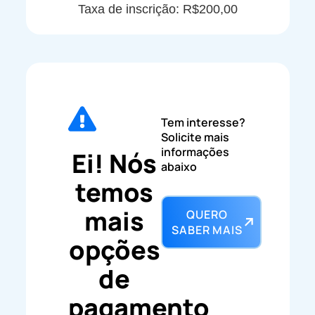
Taxa de inscrição: R$200,00
Tem interesse?
Solicite mais
informações
Ei! Nós
abaixo
temos
mais
QUERO
SABER MAIS
opções
de
pagamento