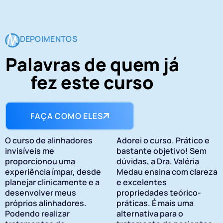
DEPOIMENTOS
Palavras de quem já
fez este curso
FAÇA COMO ELES
O curso de alinhadores
Adorei o curso. Prático e
invisíveis me
bastante objetivo! Sem
proporcionou uma
dúvidas, a Dra. Valéria
experiência ímpar, desde
Medau ensina com clareza
planejar clinicamente e a
e excelentes
desenvolver meus
propriedades teórico-
próprios alinhadores.
práticas. É mais uma
Podendo realizar
alternativa para o