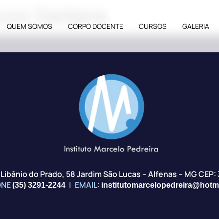
ouza Santana
QUEM SOMOS
CORPO DOCENTE
CURSOS
GALERIA
z Libânio do Prado, 58 Jardim São Lucas – Alfenas – MG CEP:
ONE
|
EMAIL:
(35) 3291-2244
institutomarcelopedreira@hotm