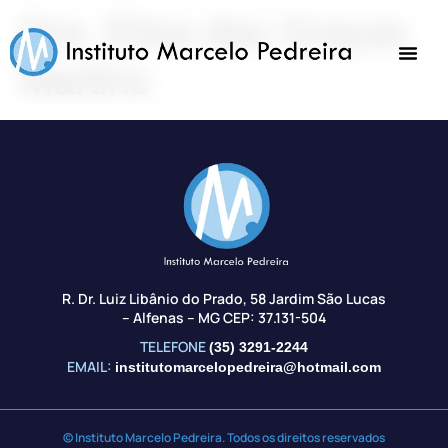
Dra. Elisa das Graças
Martins
R. Dr. Luiz Libânio do Prado, 58 Jardim São Lucas
– Alfenas – MG CEP: 37.131-504
TELEFONE
(35) 3291-2244
EMAIL:
institutomarcelopedreira@hotmail.com
© Instituto Marcelo Pedreira. Todos os direitos reservados