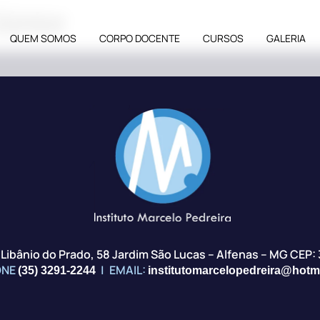
Júnior
QUEM SOMOS
CORPO DOCENTE
CURSOS
GALERIA
z Libânio do Prado, 58 Jardim São Lucas – Alfenas – MG CEP:
ONE
|
EMAIL:
(35) 3291-2244
institutomarcelopedreira@hotm